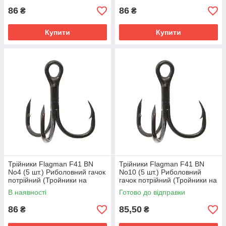
86
86
₴
₴
Купити
Купити
Трійники Flagman F41 BN
Трійники Flagman F41 BN
No4 (5 шт.) Риболовний гачок
No10 (5 шт.) Риболовний
потрійний (Тройники на
гачок потрійний (Тройники на
щуку)
щуку)
В наявності
Готово до відправки
86
85,50
₴
₴