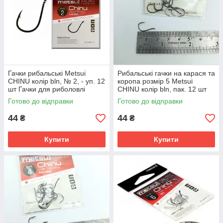
Гачки рибальські Metsui
Рибальські гачки на карася та
CHINU колір bln, № 2, - уп. 12
коропа розмір 5 Metsui
шт Гачки для риболовлі
CHINU колір bln, пак. 12 шт
Готово до відправки
Готово до відправки
44
44
₴
₴
Купити
Купити