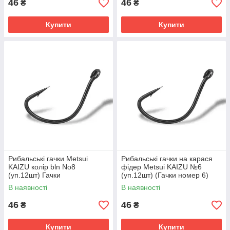
46
46
₴
₴
Купити
Купити
Рибальські гачки Metsui
Рибальські гачки на карася
KAIZU колір bln No8
фідер Metsui KAIZU №6
(уп.12шт) Гачки
(уп.12шт) (Гачки номер 6)
самоподсекающие
В наявності
В наявності
46
46
₴
₴
Купити
Купити