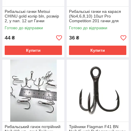
Рибальські гачки Metsui
Рибальські гачки на карася
CHINU gold колір bln, розмір
(No4,6,8,10) 10шт Pro
2, у пап. 12 шт Гачки
Competition 201 гачки для
золотого кольору
риболовлі
Готово до відправки
Готово до відправки
44
36
₴
₴
Купити
Купити
Рибальський гачок потрійний
Трійники Flagman F41 BN