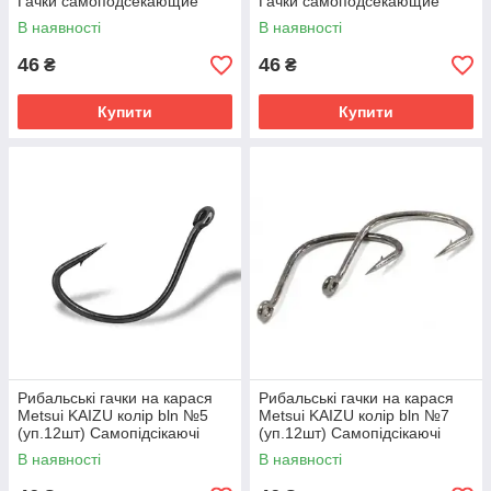
Гачки самоподсекающие
Гачки самоподсекающие
В наявності
В наявності
46
46
₴
₴
Купити
Купити
Рибальські гачки на карася
Рибальські гачки на карася
Metsui KAIZU колір bln №5
Metsui KAIZU колір bln №7
(уп.12шт) Самопідсікаючі
(уп.12шт) Самопідсікаючі
гачки
гачки
В наявності
В наявності