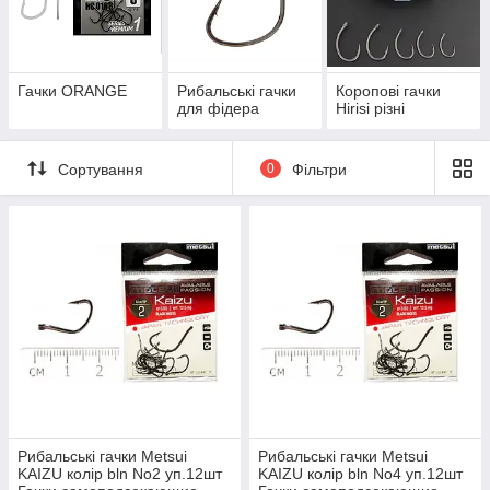
Гачки ORANGE
Рибальські гачки
Коропові гачки
для фідера
Hirisi різні
Сортування
0
Фільтри
Рибальські гачки Metsui
Рибальські гачки Metsui
KAIZU колір bln No2 уп.12шт
KAIZU колір bln No4 уп.12шт