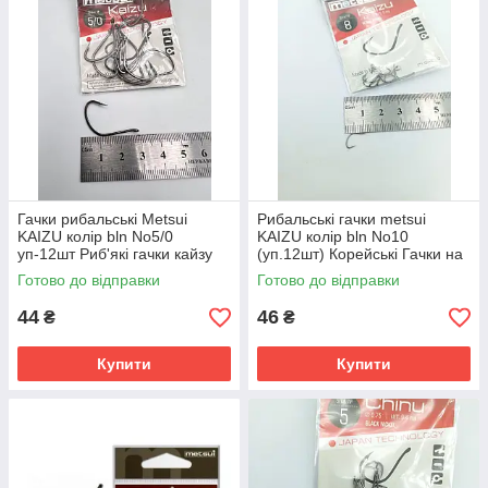
Гачки рибальські Metsui
Рибальські гачки metsui
KAIZU колір bln No5/0
KAIZU колір bln No10
уп-12шт Риб'які гачки кайзу
(уп.12шт) Корейські Гачки на
карася
Готово до відправки
Готово до відправки
44
46
₴
₴
Купити
Купити