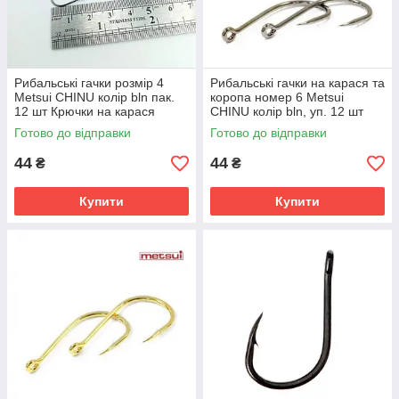
Рибальські гачки розмір 4
Рибальські гачки на карася та
Metsui CHINU колір bln пак.
коропа номер 6 Metsui
12 шт Крючки на карася
CHINU колір bln, уп. 12 шт
(Крючки Південна корея)
Готово до відправки
Готово до відправки
44
44
₴
₴
Купити
Купити