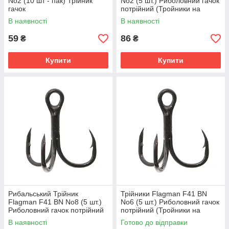
No2 (10 шт - пак) Трійник
No2 (5 шт.) Риболовний гачок
гачок
потрійний (Тройники на
щуку)
В наявності
В наявності
59
86
₴
₴
Купити
Купити
Рибальський Трійник
Трійники Flagman F41 BN
Flagman F41 BN No8 (5 шт.)
No6 (5 шт.) Риболовний гачок
Риболовний гачок потрійний
потрійний (Тройники на
(Трійник на щуку)
щуку)
В наявності
Готово до відправки