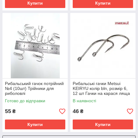
Купити
Купити
Рибальський гачок потрійний
Рибальські гачки Metsui
№4 (10шт) Трійники для
KEIRYU колір bln, розмір 6,
риболовлі
12 шт Гачки на карася ляща
Готово до відправки
В наявності
55
46
₴
₴
Купити
Купити