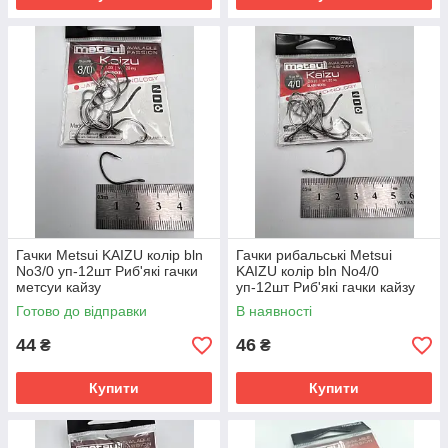
Гачки Metsui KAIZU колір bln
Гачки рибальські Metsui
No3/0 уп-12шт Риб'які гачки
KAIZU колір bln No4/0
метсуи кайзу
уп-12шт Риб'які гачки кайзу
тетсуи
Готово до відправки
В наявності
44
46
₴
₴
Купити
Купити