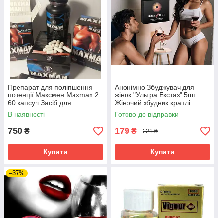
Препарат для поліпшення
Анонімно Збуджувач для
потенції Максмен Maxman 2
жінок "Ультра Екстаз" 5шт
60 капсул Засіб для
Жіночий збудник краплі
посилення потенції
В наявності
Готово до відправки
750
179
₴
₴
221 ₴
Купити
Купити
–37%