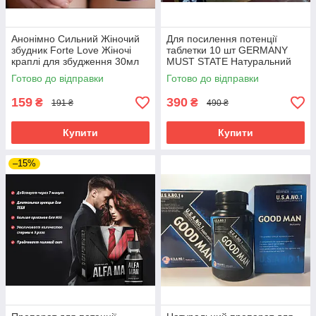
Анонімно Сильний Жіночий
Для посилення потенції
збудник Forte Love Жіночі
таблетки 10 шт GERMANY
краплі для збудження 30мл
MUST STATE Натуральний
засіб для потенції
Готово до відправки
Готово до відправки
159
390
₴
₴
191 ₴
490 ₴
Купити
Купити
–15%