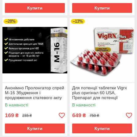
Купити
Купити
–28%
–13%
Анонімно Пролонгатор спрей
Для потенції таблетки Vigrx
М-16 Збудження і
plus оригінал 60 USA,
продовження статевого акту
Препарат для потенції
(Продовження сексу)
Здоров'я чоловіка (Вигрикс)
В наявності
В наявності
169
649
₴
₴
235 ₴
750 ₴
Купити
Купити