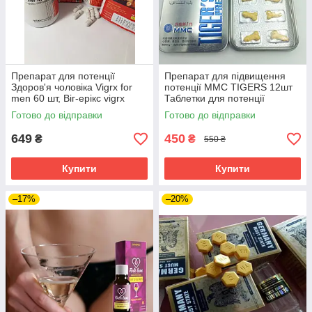
Препарат для потенції
Препарат для підвищення
Здоров'я чоловіка Vigrx for
потенції MMC TIGERS 12шт
men 60 шт, Віг-ерікс vigrx
Таблетки для потенції
(Вигрикс)
Готово до відправки
Готово до відправки
649
450
₴
₴
550 ₴
Купити
Купити
–17%
–20%