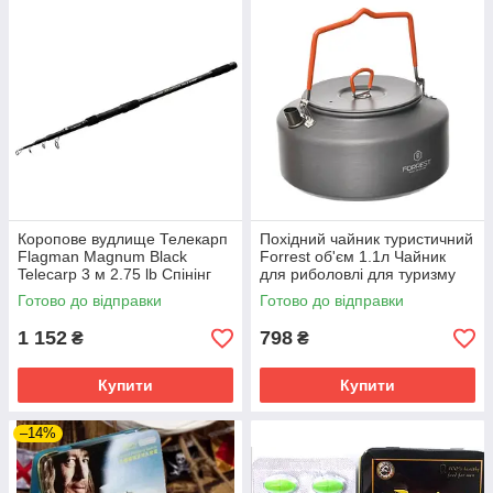
Коропове вудлище Телекарп
Похідний чайник туристичний
Flagman Magnum Black
Forrest об'єм 1.1л Чайник
Telecarp 3 м 2.75 lb Спінінг
для риболовлі для туризму
телескопічний короповий
Готово до відправки
Готово до відправки
1 152
798
₴
₴
Купити
Купити
–14%