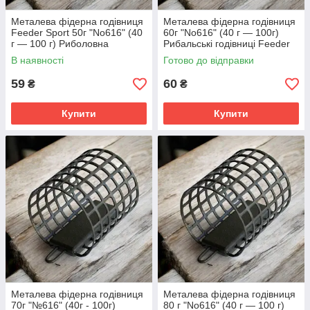
Металева фідерна годівниця
Металева фідерна годівниця
Feeder Sport 50г "No616" (40
60г "No616" (40 г — 100г)
г — 100 г) Риболовна
Рибальські годівниці Feeder
годівниця для фідера
Sport
В наявності
Готово до відправки
59
60
₴
₴
Купити
Купити
Металева фідерна годівниця
Металева фідерна годівниця
70г "№616" (40г - 100г)
80 г "No616" (40 г — 100 г)