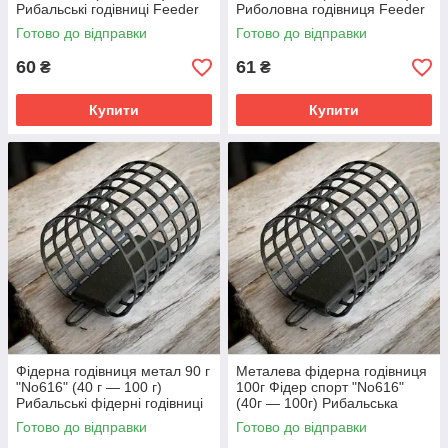
Рибальські годівниці Feeder
Риболовна годівниця Feeder
Sport
Sport
Готово до відправки
Готово до відправки
60
61
₴
₴
Купити
Купити
Фідерна годівниця метал 90 г
Металева фідерна годівниця
"No616" (40 г — 100 г)
100г Фідер спорт "No616"
Рибальські фідерні годівниці
(40г — 100г) Рибальська
годівниця для течії
Готово до відправки
Готово до відправки