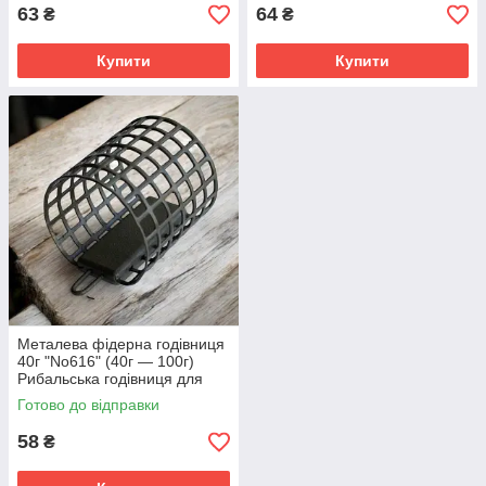
63
64
₴
₴
Купити
Купити
Металева фідерна годівниця
40г "No616" (40г — 100г)
Рибальська годівниця для
фідера Feeder Sport
Готово до відправки
58
₴