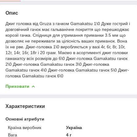
Опис
Джиг головка від Gruza з гачком Gamakatsu 1\0 Дуже гострий і
довговічний гачок має гальванічне покриття що перешкоджає
корозії гачка. Спідниця для утримання приманки 3.5 мм що
дозволяє не переживати за цілісність ваших приманок. Вона
їх не рве. Джиг-головка 1\0 виробляється у вазі 4г, 6г, 8г, 10г,
12г, 14г, 16г, 18г і 20 грам. Маємо в асортименті джиг головки
гамакатсу всіх розмірів до 6\0 Джиг-головка Gamakatsu гачок
2\0 Джиг-головка Gamakatsu гачок 3\0 Джиг-головка
Gamakatsu гачок 4\0 Джиг-головка Gamakatsu гачок 5\0 Джиг-
головка Gamakatsu гачок 6\0
Приховати
Характеристики
Основні атрибути
Країна виробник
Україна
Вага
4 г