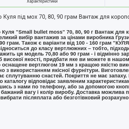
Характеристики
Куля під мох 70, 80, 90 грам Вантаж для коропо
 Куля "Small bullet moss" 70, 80, 90 г Вантаж для
еликий вибір вантажив за цінами виробника Грузи
- 90 грам. Також є варіанти від 100 - 160 грам "КУ
ідноситься до класу вертлюжних – тобто, підход
ажить ця модель 70,80 або 90 грам - і відмінно з
б високої якості, придбати яке ви можете в нашом
 оснащене вертлюгом 19 мм з кращою якістю вик
о з використанням якісної фурнітури. Виготовле
ає сплутуванню снастей. Покриття не має запаху. 
о каталогу відповідає заявленим характеристикам
шись з нами по телефону, або за допомогою кнопк
 бажаний вагу і колір виробу. Доставка можлива 
вибрати післяплата або безготівковий розрахуно