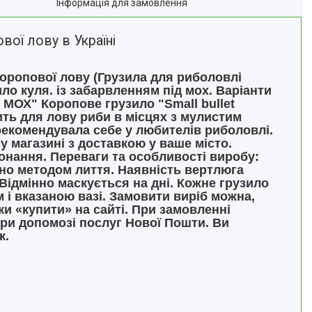
Інформація для замовлення
вої лову в Україні
 коропової лову (Грузила для риболовлі
ло куля. із забарвленням під мох. Варіанти
ЛЯ МОХ" Коропове грузило "Small bullet
ить для лову риби в місцях з мулистим
арекомендувала себе у любителів риболовлі.
у магазині з доставкою у ваше місто.
онання. Переваги та особливості виробу:
но методом лиття. Наявність вертлюга
Відмінно маскується на дні. Кожне грузило
 і вказаною вазі. Замовити виріб можна,
и «купити» на сайті. При замовленні
при допомозі послуг Нової Пошти. Ви
к.