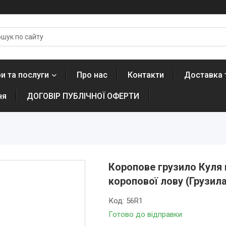
и та послуги
Про нас
Контакти
Доставка 
ня
ДОГОВІР ПУБЛІЧНОЇ ОФЕРТИ
Коропове грузило Куля п
коропової лову (Грузил
Код:
56R1
Готово до відправки