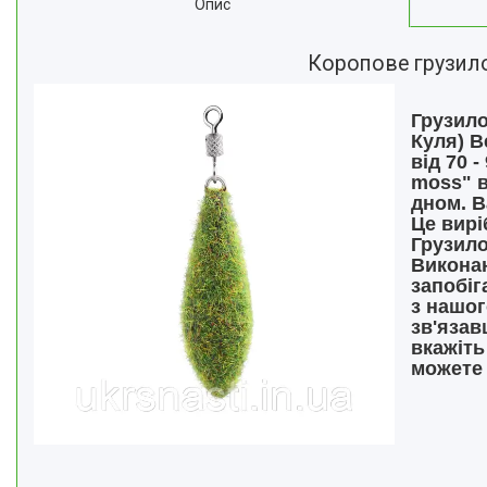
Опис
Коропове грузило 
Грузило
Куля) В
від 70 
moss" в
дном. В
Це вирі
Грузило
Виконан
запобіг
з нашог
зв'язав
вкажіть
можете 