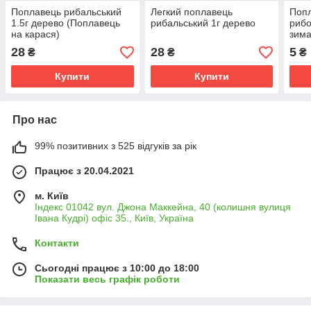
Поплавець рибальський
Легкий поплавець
Попл
1.5г дерево (Поплавець
рибальський 1г дерево
рибо
на карася)
зим
28
28
5
₴
₴
₴
Купити
Купити
Про нас
99% позитивних з 525 відгуків за рік
Працює з 20.04.2021
м. Київ
Індекс 01042 вул. Джона Маккейна, 40 (колишня вулиця
Івана Кудрі) офіс 35., Київ, Україна
Контакти
Сьогодні працює з 10:00 до 18:00
Показати весь графік роботи