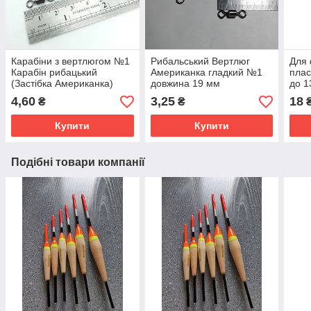
Карабіни з вертлюгом №1
Рибальський Вертлюг
Для 
Карабін рибацький
Американка гладкий №1
плас
(Застібка Американка)
довжина 19 мм
до 1
Вертлюжок
фіде
4,60
3,25
18
₴
₴
Купити
Купити
Подібні товари компанії