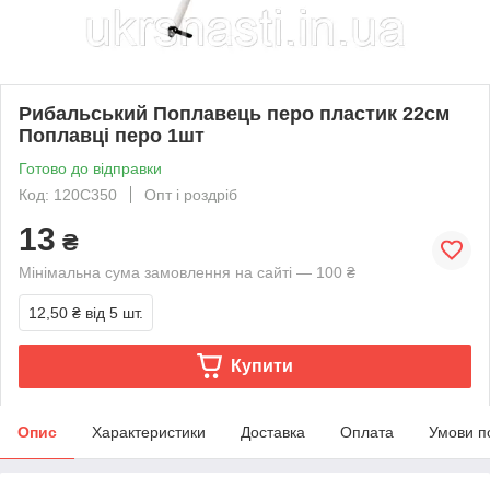
Рибальський Поплавець перо пластик 22см
Поплавці перо 1шт
Готово до відправки
Код: 120C350
Опт і роздріб
13
₴
Мінімальна сума замовлення на сайті — 100 ₴
12,50 ₴
від 5 шт.
Купити
Опис
Характеристики
Доставка
Оплата
Умови п