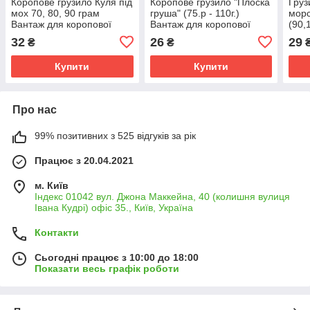
Коропове грузило Куля під
Коропове грузило "Плоска
Груз
мох 70, 80, 90 грам
груша" (75.р - 110г.)
морс
Вантаж для коропової
Вантаж для коропової
(90,
лову (Грузила для
лову
риба
32
26
29
₴
₴
риболовлі Куля)
рибо
Купити
Купити
Про нас
99% позитивних з 525 відгуків за рік
Працює з 20.04.2021
м. Київ
Індекс 01042 вул. Джона Маккейна, 40 (колишня вулиця
Івана Кудрі) офіс 35., Київ, Україна
Контакти
Сьогодні працює з 10:00 до 18:00
Показати весь графік роботи