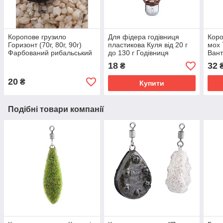
Коропове грузило
Для фідера годівниця
Коро
Горизонт (70г, 80г, 90г)
пластикова Куля від 20 г
мох 
Фарбований рибальський
до 130 г Годівниця
Вант
вантаж для коропової
фідерна Куля від Gruza
лову
18
32
₴
лову
рибо
20
₴
Купити
Подібні товари компанії