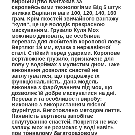
виробництво вантажив за
європейськими технологіями Від 5 штук
знижка Варіанти ваги 100, 120, 140, 160
грам. Крім якостей звичайного вантажу
"куля", це ще володіє прекрасною
маскуванням. Грузило Куля Мох
можливо диповать, це особлива
перевага для любителів коропової лову.
Вертлюг 19 мм, вушка з нержавіючої
сталі. Стійкий перед ударами. Коропове
вертлюжное грузило, призначене для
лову у водоймах з мулистим дном. Таке
виконання дозволяє снастей не
заплутуватися, що продовжує їх
функціональність. Дана модель
виконана з фарбуванням під мох, що
дозволяє їй добре маскуватися на дні.
Переваги та особливості виробу:
Виконано з використанням якісної
фурнітури. Виготовлено методом лиття.
Наявність вертлюга запобігає
сплутуванню снастей. Покриття не має
запаху. Мох не розмокає у воді навіть
при тривалому багаторазовому