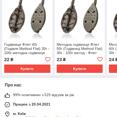
Годівниця Флет 40г
Методна годівниця Флет
Мето
(Годівля Method Flat) 30г -
50г (Годівниці Method Flat)
60г 
100г методна годівниця
30г - 100г метод - Флет
30г 
(К110)
Годівниці метод (К120)
Feed
22
23
24
₴
₴
Купити
Купити
Про нас
99% позитивних з 525 відгуків за рік
Працює з 20.04.2021
м. Київ