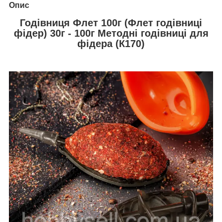
Опис
Годівниця Флет 100г (Флет годівниці
фідер) 30г - 100г Методні годівниці для
фідера (К170)