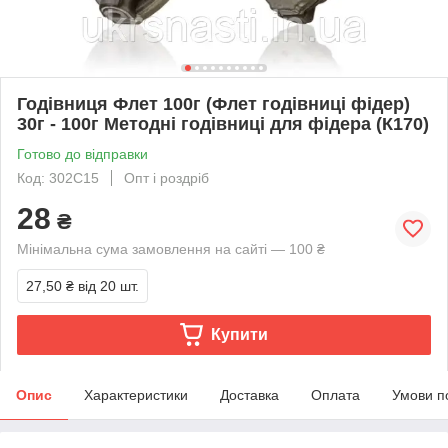
Годівниця Флет 100г (Флет годівниці фідер)
30г - 100г Методні годівниці для фідера (К170)
Готово до відправки
Код: 302C15
Опт і роздріб
28
₴
Мінімальна сума замовлення на сайті — 100 ₴
27,50 ₴
від 20 шт.
Купити
Опис
Характеристики
Доставка
Оплата
Умови п