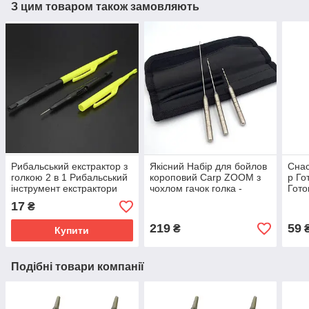
З цим товаром також замовляють
Рибальський екстрактор з
Якісний Набір для бойлов
Снас
голкою 2 в 1 Рибальський
короповий Carp ZOOM з
р Го
інструмент екстрактори
чохлом гачок голка -
Гот
для вилучення гачка)
свердло для бойлов
Кор
17
₴
(С21
219
59
₴
Купити
Подібні товари компанії