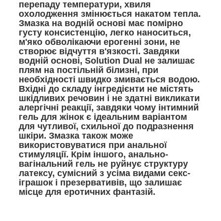
перепаду температури, хвиля
охолодження змінюється накатом тепла.
Змазка на водній основі має помірно
густу консистенцію, легко наноситься,
м'яко обволікаючи ерогенні зони, не
створює відчуття в'язкості. Завдяки
водній основі, Solution Dual не залишає
плям на постільній білизні, при
необхідності швидко змивається водою.
Вхідні до складу інгредієнти не містять
шкідливих речовин і не здатні викликати
алергічні реакції, завдяки чому інтимний
гель для жінок є ідеальним варіантом
для чутливої, схильної до подразнення
шкіри. Змазка також може
використовуватися при анальної
стимуляції. Крім іншого, анально-
вагінальний гель не руйнує структуру
латексу, сумісний з усіма видами секс-
іграшок і презервативів, що залишає
місце для еротичних фантазій.