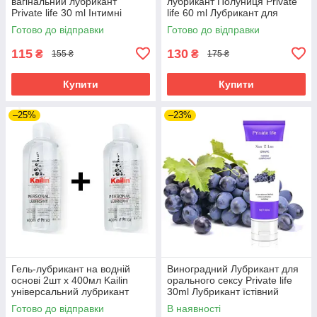
вагінальний лубрикант
лубрикант Полуниця Private
Private life 30 ml Інтимні
life 60 ml Лубрикант для
мастила зі смаком банана
орального сексу
Готово до відправки
Готово до відправки
115
130
₴
₴
155 ₴
175 ₴
Купити
Купити
–25%
–23%
Гель-лубрикант на водній
Виноградний Лубрикант для
основі 2шт х 400мл Kailin
орального сексу Private life
універсальний лубрикант
30ml Лубрикант їстівний
Каiлiн
Готово до відправки
В наявності