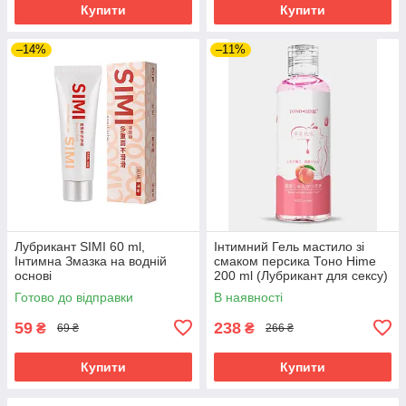
Купити
Купити
–14%
–11%
Лубрикант SIMI 60 ml,
Інтимний Гель мастило зі
Інтимна Змазка на водній
смаком персика Тоно Hime
основі
200 ml (Лубрикант для сексу)
Готово до відправки
В наявності
59
238
₴
₴
69 ₴
266 ₴
Купити
Купити