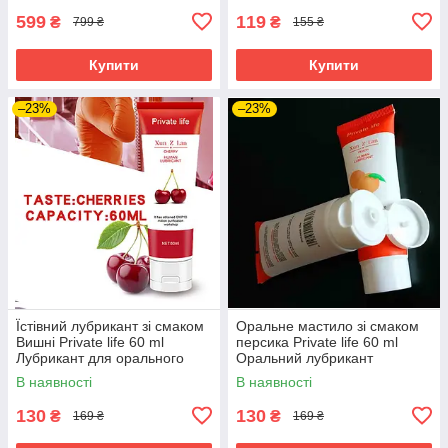
599
119
₴
₴
799 ₴
155 ₴
Купити
Купити
–23%
–23%
Їстівний лубрикант зі смаком
Оральне мастило зі смаком
Вишні Private life 60 ml
персика Private life 60 ml
Лубрикант для орального
Оральний лубрикант
сексу
(Інтимне мастило для
В наявності
В наявності
орального сексу)
130
130
₴
₴
169 ₴
169 ₴