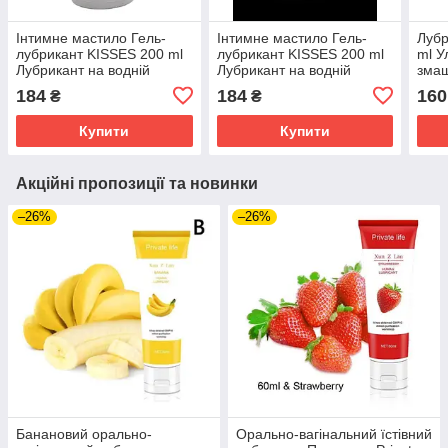
Інтимне мастило Гель-
Інтимне мастило Гель-
Лубр
лубрикант KISSES 200 ml
лубрикант KISSES 200 ml
ml У
Лубрикант на водній
Лубрикант на водній
змащ
основі із запахом полуниці
основі із запахом вишні
184
184
160
₴
₴
Купити
Купити
Акційні пропозиції та новинки
–26%
–26%
Банановий орально-
Орально-вагінальний їстівний