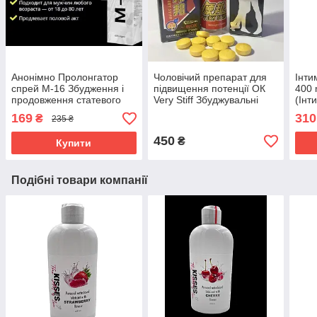
Анонімно Пролонгатор
Чоловічий препарат для
Інти
спрей М-16 Збудження і
підвищення потенції ОК
400 
продовження статевого
Very Stiff Збуджувальні
(Інт
акту (Продовження сексу)
таблетки для довгої
секс
169
310
₴
235 ₴
ерекції
450
₴
Купити
Подібні товари компанії