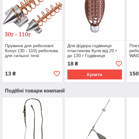
Пружина для риболовлі
Для фідера годівниця
Плет
Конус (30 - 110) риболова
пластикова Куля від 20 г
рибо
для сильної течії
до 130 г Годівниця
WAID
(Пружини Кормошки)
фідерна Куля від Gruza
плет
18
₴
13
150
₴
Купити
Подібні товари компанії