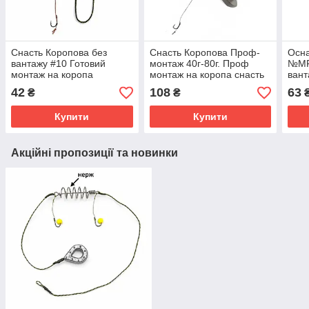
Снасть Коропова без
Снасть Коропова Проф-
Осн
вантажу #10 Готовий
монтаж 40г-80г. Проф
№MF1
монтаж на коропа
монтаж на коропа снасть
вант
для 
42
108
63
₴
₴
Осн
Купити
Купити
Акційні пропозиції та новинки