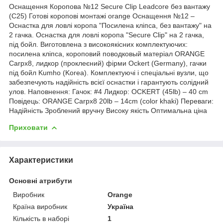
Оснащення Коропова №12 Secure Clip Leadcore без вантажу
(C25) Готові коропові монтажі orange Оснащення №12 –
Оснастка для ловлі коропа "Посилена кліпса, без вантажу" на
2 гачка. Оснастка для ловлі коропа "Secure Clip" на 2 гачка,
під бойл. Виготовлена з високоякісних комплектуючих:
посилена кліпса, короповий поводковый матеріал ORANGE
Carpx8, лидкор (проклеєний) фірми Ockert (Germany), гачки
під бойл Kumho (Korea). Комплектуючі і спеціальні вузли, що
забезпечують надійність всієї оснастки і гарантують солідний
улов. Наповнення: Гачок: #4 Лидкор: OCKERT (45lb) – 40 cm
Повідець: ORANGE Carpx8 20lb – 14cm (color khaki) Переваги:
Надійність Зроблений вручну Високу якість Оптимальна ціна
Приховати
Характеристики
Основні атрибути
Виробник
Orange
Країна виробник
Україна
Кількість в наборі
1