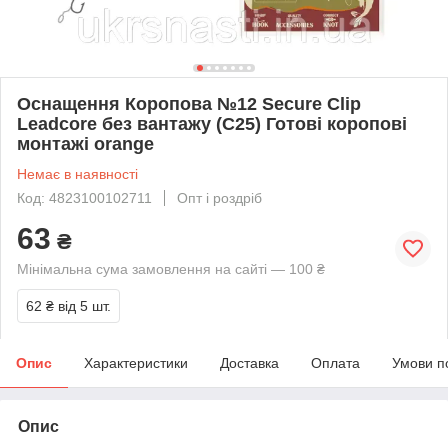
Оснащення Коропова №12 Secure Clip
Leadcore без вантажу (C25) Готові коропові
монтажі orange
Немає в наявності
Код: 4823100102711
Опт і роздріб
63
₴
Мінімальна сума замовлення на сайті — 100 ₴
62 ₴
від 5 шт.
Опис
Характеристики
Доставка
Оплата
Умови п
Опис