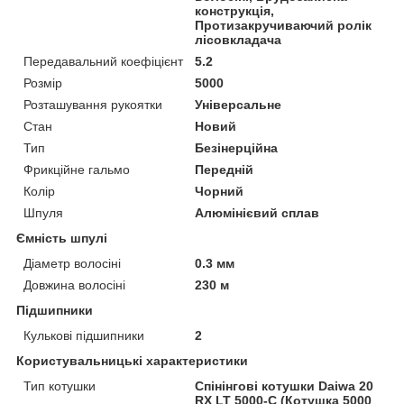
конструкція,
Протизакручиваючий ролік
лісовкладача
Передавальний коефіцієнт
5.2
Розмір
5000
Розташування рукоятки
Універсальне
Стан
Новий
Тип
Безінерційна
Фрикційне гальмо
Передній
Колір
Чорний
Шпуля
Алюмінієвий сплав
Ємність шпулі
Діаметр волосіні
0.3 мм
Довжина волосіні
230 м
Підшипники
Кулькові підшипники
2
Користувальницькі характеристики
Тип котушки
Спінінгові котушки Daiwa 20
RX LT 5000-C (Котушка 5000