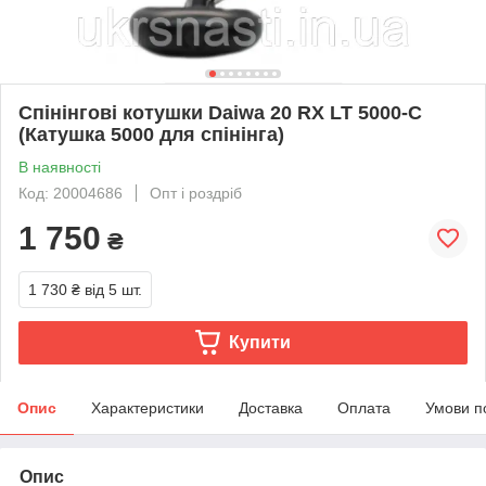
Спінінгові котушки Daiwa 20 RX LT 5000-C
(Катушка 5000 для спінінга)
В наявності
Код: 20004686
Опт і роздріб
1 750
₴
1 730 ₴
від 5 шт.
Купити
Опис
Характеристики
Доставка
Оплата
Умови п
Опис