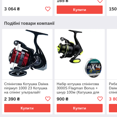
165
₴
3 064
150
₴
Купити
Подібні товари компанії
Спінінгова Котушка Daiwa
Набір котушка спінінгова
Риба
ninjaкуп 1000 23 Котушка
3000S Flagman Bonus +
Daiw
на спінінг ультралайт
шнур 100м (Катушка для
спін
спінінга 3000)
ексе
2 390
900
3 8
₴
₴
Купити
Купити