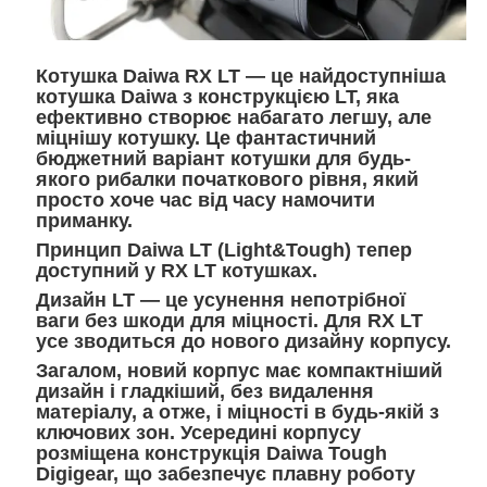
Котушка Daiwa RX LT — це найдоступніша
котушка Daiwa з конструкцією LT, яка
ефективно створює набагато легшу, але
міцнішу котушку. Це фантастичний
бюджетний варіант котушки для будь-
якого рибалки початкового рівня, який
просто хоче час від часу намочити
приманку.
Принцип Daiwa LT (Light&Tough) тепер
доступний у RX LT котушках.
Дизайн LT — це усунення непотрібної
ваги без шкоди для міцності. Для RX LT
усе зводиться до нового дизайну корпусу.
Загалом, новий корпус має компактніший
дизайн і гладкіший, без видалення
матеріалу, а отже, і міцності в будь-якій з
ключових зон. Усередині корпусу
розміщена конструкція Daiwa Tough
Digigear, що забезпечує плавну роботу