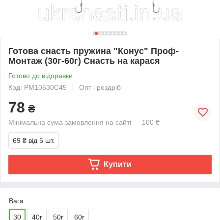
Готова снасть пружина "Конус" Проф-
Монтаж (30г-60г) Снасть на карася
Готово до відправки
Код: PM10530С45
Опт і роздріб
78
₴
Мінімальна сума замовлення на сайті — 100 ₴
69 ₴
від 5 шт.
Купити
Вага
30
40г
50г
60г