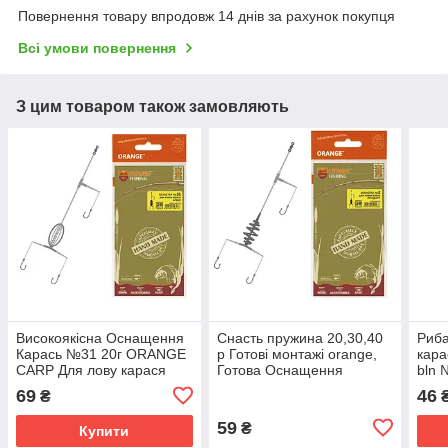
Повернення товару впродовж 14 днів за рахунок покупця
Всі умови повернення
З цим товаром також замовляють
Високоякісна Оснащення
Снасть пружина 20,30,40
Риба
Карась №31 20г ORANGE
р Готові монтажі orange,
кара
CARP Для лову карася
Готова Оснащення
bln 
Снасть кавун (С25)
Коропова №2 Пружина
Само
69
46
₴
(С21)
59
₴
Купити