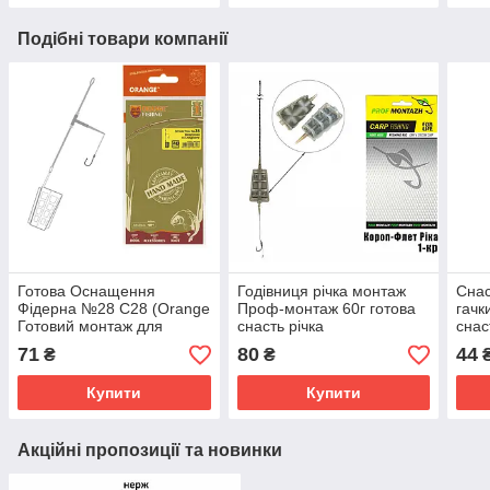
Подібні товари компанії
Готова Оснащення
Годівниця річка монтаж
Cнас
Фідерна №28 С28 (Orange
Проф-монтаж 60г готова
гачк
Готовий монтаж для
снасть річка
снас
фідера) 30,40,50 р
71
80
44
₴
₴
Купити
Купити
Акційні пропозиції та новинки