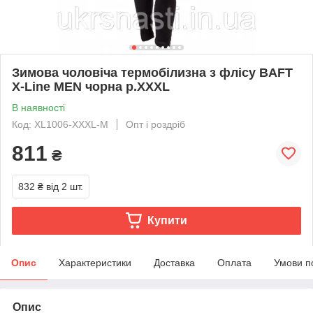
Зимова чоловіча термобілизна з флісу BAFT
X-Line MEN чорна р.XXXL
В наявності
Код: XL1006-XXXL-M
Опт і роздріб
811
₴
832 ₴
від 2 шт.
Купити
Опис
Характеристики
Доставка
Оплата
Умови п
Опис