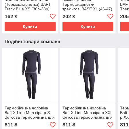
(Термошкарпетки) BAFT
Термошкарпетки
BAFT
Track Blue XS (36р-38р)
трекінгові BASE XL (46-47)
Трек
Трекінгові зимові
БАФТ Термошкарпетки
шкар
162
202
205
₴
₴
шкарпетки
військові
Купити
Купити
Подібні товари компанії
Термобілизна чоловіча
Термобілизна чоловіча
Терм
Baft X-Line Men сіра р.S
Baft X-Line Men сіра р.XXL
Baft
флісова термобілизна для
флісова термобілизна для
р.XX
чоловіків зимова
повсякденного носіння
терм
811
811
811
₴
₴
взимку
чоло