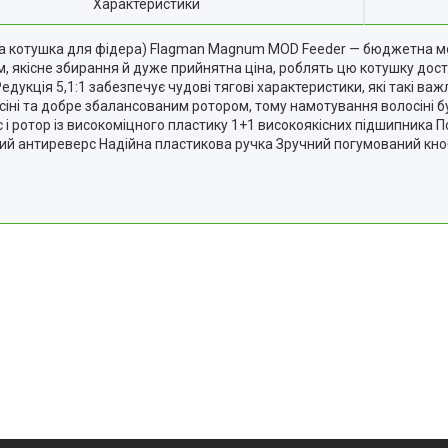
Характеристики
а котушка для фідера) Flagman Magnum MOD Feeder — бюджетна мо
зм, якісне збирання й дуже прийнятна ціна, роблять цю котушку до
едукція 5,1:1 забезпечує чудові тягові характеристики, які такі 
іні та добре збалансованим ротором, тому намотування волосіні 
 і ротор із високоміцного пластику 1+1 високоякісних підшипника
й антиреверс Надійна пластикова ручка Зручний погумований кноб 