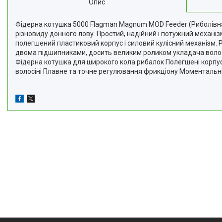
Опис
Фідерна котушка 5000 Flagman Magnum MOD Feeder (Риболівн
різновиду донного лову. Простий, надійний і потужний механі
полегшений пластиковий корпус і силовий кулісний механізм. Р
двома підшипниками, досить великим роликом укладача волос
Фідерна котушка для широкого кола рибалок Полегшені корпус
волосіні Плавне та точне регулювання фрикціону Моментальни