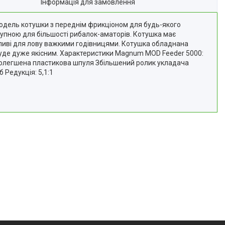
Інформація для замовлення
дель котушки з переднім фрикціоном для будь-якого
ступною для більшості рибалок-аматорів. Котушка має
важливі для лову важкими годівницями. Котушка обладнана
буде дуже якісним. Характеристики Magnum MOD Feeder 5000:
 Полегшена пластикова шпуля Збільшений ролик укладача
Редукція: 5,1:1