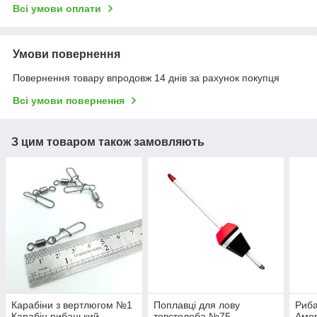
Всі умови оплати
Умови повернення
Повернення товару впродовж 14 днів за рахунок покупця
Всі умови повернення
З цим товаром також замовляють
Карабіни з вертлюгом №1
Поплавці для лову
Риба
Карабін рибацький
товстолоба №75
Амер