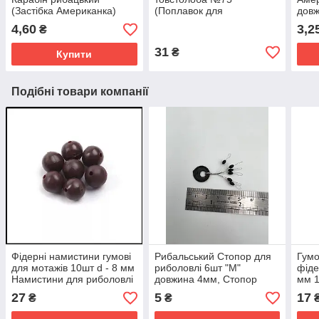
(Застібка Американка)
(Поплавок для
дов
товстолоба)
Вер
4,60
3,2
₴
31
₴
Купити
Подібні товари компанії
Фідерні намистини гумові
Рибальський Стопор для
Гумо
для мотажів 10шт d - 8 мм
риболовлі 6шт "М"
фіде
Намистини для риболовлі
довжина 4мм, Стопор
мм 
рибальський на ліску для
снас
27
5
17
₴
₴
поплавця