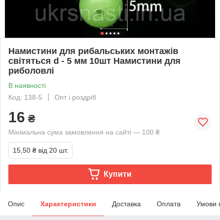
Намистини для рибальських монтажів
світяться d - 5 мм 10шт Намистини для
риболовлі
В наявності
Код: 138-5
Опт і роздріб
16
₴
Мінімальна сума замовлення на сайті — 100 ₴
15,50 ₴
від 20 шт.
Купити
Опис
Характеристики
Доставка
Оплата
Умови 