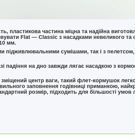
сть, пластикова частина міцна та надійна виготов
вувати Flat — Classic з насадками невеликого та 
10 мм.
ми підживлювальними сумішами, так і з пелетсом,
і падіння на дно завжди лягає насадкою з кормо
ь зміщений центр ваги, такий флет-кормушок легко 
правильного заповнення годівниці приманкою, на
андартний розмір, підходить для більшості умов 