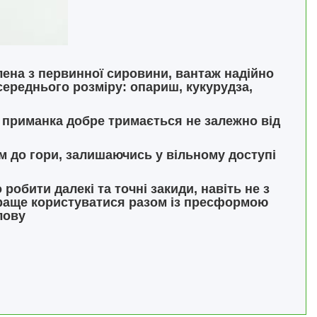
лена з первинної сировини, вантаж надійно
середнього розміру: опариш, кукурудза,
 приманка добре тримається не залежно від
м до гори, залишаючись у вільному доступі
робити далекі та точні закиди, навіть не з
йкраще користуватися разом із пресформою
лову