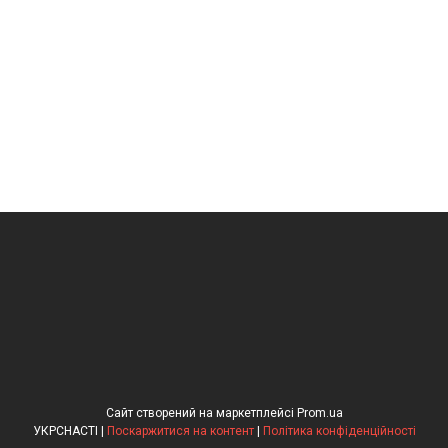
Сайт створений на маркетплейсі
Prom.ua
УКРСНАСТІ |
Поскаржитися на контент
|
Політика конфіденційності