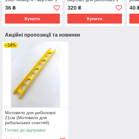
великим кільцем
великим кільцем
вел
36
320
40
₴
₴
Купити
Купити
Акційні пропозиції та новинки
–14%
Мотовило для риболовлі
21см (Мотовило для
рибальських снастей)
Готово до відправки