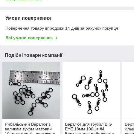
Умови повернення
Повернення товару впродовж 14 днів за рахунок покупця
Всі умови повернення
Подібні товари компанії
Рибальський Вертлюг з
Вертлюг для грузил BIG
Верт
великим вухом матовий
EYE 18мм 100шт #4
кіль
10шт номер 4 - вертлюг з
Вертлюг для риболовлі з
розм