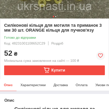
Силіконові кільця для мотиля та приманок 3
мм 30 шт. ORANGE кільця для пучков'язу
Готово до відправки
Код: 48231001108652C29
Роздріб
52
₴
Мінімальна сума замовлення на сайті — 100 ₴
Купити
Опис
Характеристики
Доставка
Оплата
Умови п
Опис
Силіконові кільця для мотиля та