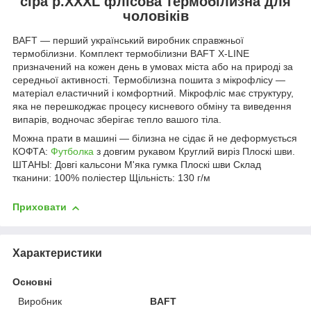
сіра р.XXXL флісова термобілизна для
чоловіків
BAFT — перший український виробник справжньої
термобілизни. Комплект термобілизни BAFT X-LINE
призначений на кожен день в умовах міста або на природі за
середньої активності. Термобілизна пошита з мікрофлісу —
матеріал еластичний і комфортний. Мікрофліс має структуру,
яка не перешкоджає процесу кисневого обміну та виведення
випарів, водночас зберігає тепло вашого тіла.
Можна прати в машині — білизна не сідає й не деформується
КОФТА:
Футболка
з довгим рукавом Круглий виріз Плоскі шви.
ШТАНЫ: Довгі кальсони М'яка гумка Плоскі шви Склад
тканини: 100% поліестер Щільність: 130 г/м
Приховати
Характеристики
Основні
Виробник
BAFT