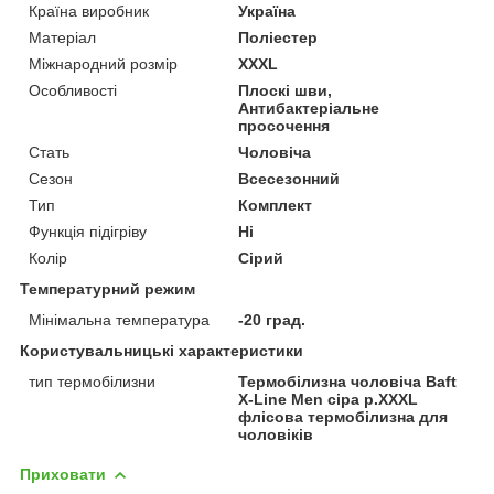
Країна виробник
Україна
Матеріал
Поліестер
Міжнародний розмір
XXXL
Особливості
Плоскі шви,
Антибактеріальне
просочення
Стать
Чоловіча
Сезон
Всесезонний
Тип
Комплект
Функція підігріву
Ні
Колір
Сірий
Температурний режим
Мінімальна температура
-20 град.
Користувальницькі характеристики
тип термобілизни
Термобілизна чоловіча Baft
X-Line Men сіра р.XXXL
флісова термобілизна для
чоловіків
Приховати