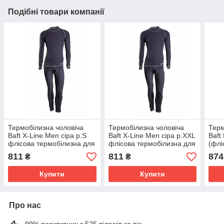
Подібні товари компанії
Термобілизна чоловіча
Термобілизна чоловіча
Терм
Baft X-Line Men сіра р.S
Baft X-Line Men сіра р.XXL
Baft
флісова термобілизна для
флісова термобілизна для
(флі
чоловіків зимова
повсякденного носіння
для 
811
811
874
₴
₴
взимку
носі
Купити
Купити
Про нас