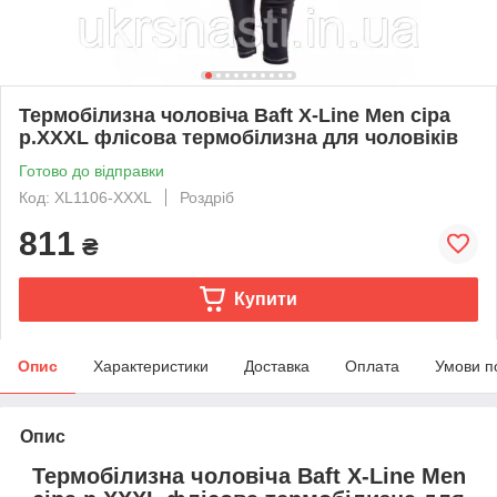
Термобілизна чоловіча Baft X-Line Men сіра
р.XXXL флісова термобілизна для чоловіків
Готово до відправки
Код: XL1106-XXXL
Роздріб
811
₴
Купити
Опис
Характеристики
Доставка
Оплата
Умови п
Опис
Термобілизна чоловіча Baft X-Line Men