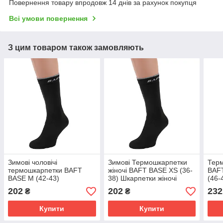
Повернення товару впродовж 14 днів за рахунок покупця
Всі умови повернення
З цим товаром також замовляють
Зимові чоловічі
Зимові Термошкарпетки
Терм
термошкарпетки BAFT
жіночі BAFT BASE XS (36-
BAFT
BASE M (42-43)
38) Шкарпетки жіночі
(46-
Шкарпетки армійські
зимові
Терм
202
202
232
₴
₴
зимові
Купити
Купити