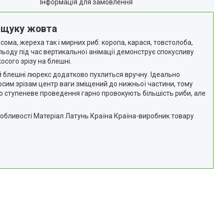
Інформація для замовлення
а щуку жовта
ома, жереха так і мирних риб: коропа, карася, товстолоба,
 льоду під час вертикальної анімації демонструє спокусливу
сого зрізу на блешні.
й блешні люрекс додатково пухлиться вручну. Ідеально
осим зрізам центр ваги зміщений до нижньої частини, тому
о ступеневе проведення гарно провокують більшість риби, але
ю Особливості Матеріал Латунь Країна Країна-виробник товару