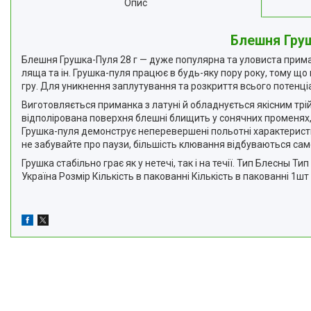
Опис
Блешня Гру
Блешня Грушка-Пуля 28 г — дуже популярна та уловиста приманк
ляща та ін. Грушка-пуля працює в будь-яку пору року, тому що
гру. Для уникнення заплутування та розкриття всього потенціа
Виготовляється приманка з латуні й обладнується якісним трі
відполірована поверхня блешні блищить у сонячних променях, 
Грушка-пуля демонструє неперевершені польотні характеристи
не забувайте про паузи, більшість клювання відбуваються саме
Грушка стабільно грає як у нетечі, так і на течії. Тип Блесны
Україна Розмір Кількість в пакованні Кількість в пакованні 1шт