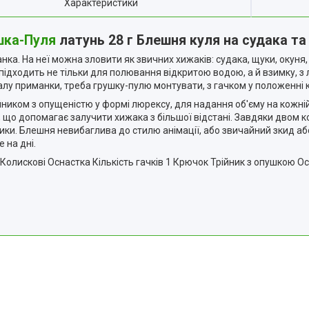
Характеристики
шка-Пуля
латунь 28 г Блешня куля на судака т
а. На неї можна зловити як звичних хижаків: судака, щуки, окуня, с
 підходить не тільки для полювання відкритою водою, а й взимку, з
лу приманки, треба грушку-пулю монтувати, з гачком у положенні ко
йником з опущеністю у формі люрексу, для надання об'єму на кожні
що допомагає залучити хижака з більшої відстані. Завдяки двом к
ки. Блешня невибаглива до стилю анімації, або звичайний зкид аб
 на дні.
 Тип Колискові Оснастка Кількість гачків 1 Крючок Трійник з опушко