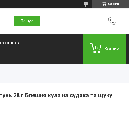
Кошик
та оплата
Кошик
унь 28 г Блешня куля на судака та щуку