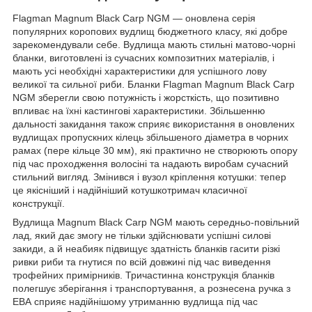
Flagman Magnum Black Carp NGM — оновлена серія
популярних коропових вудлищ бюджетного класу, які добре
зарекомендували себе. Вудлища мають стильні матово-чорні
бланки, виготовлені із сучасних композитних матеріалів, і
мають усі необхідні характеристики для успішного лову
великої та сильної риби. Бланки Flagman Magnum Black Carp
NGM зберегли свою потужність і жорсткість, що позитивно
впливає на їхні кастингові характеристики. Збільшенню
дальності закидання також сприяє використання в оновлених
вудлищах пропускних кілець збільшеного діаметра в чорних
рамах (пере кільце 30 мм), які практично не створюють опору
під час проходження волосіні та надають виробам сучасний
стильний вигляд. Змінився і вузол кріплення котушки: тепер
це якісніший і надійніший котушкотримач класичної
конструкції.
Вудлища Magnum Black Carp NGM мають середньо-повільний
лад, який дає змогу не тільки здійснювати успішні силові
закиди, а й неабияк підвищує здатність бланків гасити різкі
ривки риби та гнутися по всій довжині під час виведення
трофейних примірників. Тричастинна конструкція бланків
полегшує зберігання і транспортування, а рознесена ручка з
ЕВА сприяє надійнішому утриманню вудлища під час