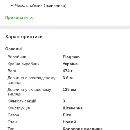
Чехол: м'який (тканинний)
Приховати
Характеристики
Основні
Виробник
Flagman
Країна виробник
Україна
Вага
474 г
Довжина в розкладеному
3.6 м
вигляді
Довжина у складеному
128 см
вигляді
Кількість секцій
3
Конструкція
Штекерна
Сезон
Літо
Стан
Новий
Тип
Коропове вудлище