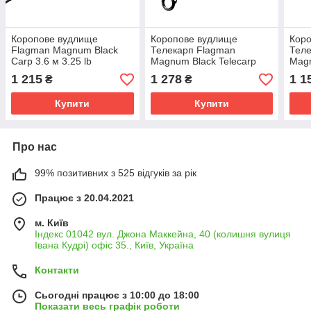
Коропове вудлище
Коропове вудлище
Кор
Flagman Magnum Black
Телекарп Flagman
Теле
Carp 3.6 м 3.25 lb
Magnum Black Telecarp
Magn
Вудлище для лову коропа
NGM 3.6 м 3.5 lb
м 2.
1 215
1 278
1 1
₴
₴
флагман
Телескопічна вудка на
теле
коропа
Купити
Купити
Про нас
99% позитивних з 525 відгуків за рік
Працює з 20.04.2021
м. Київ
Індекс 01042 вул. Джона Маккейна, 40 (колишня вулиця
Івана Кудрі) офіс 35., Київ, Україна
Контакти
Сьогодні працює з 10:00 до 18:00
Показати весь графік роботи