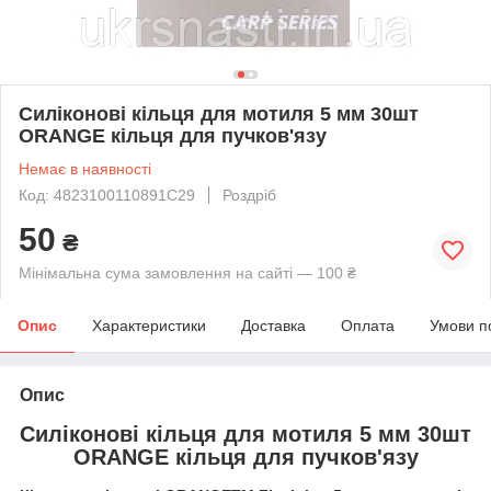
Силіконові кільця для мотиля 5 мм 30шт
ORANGE кільця для пучков'язу
Немає в наявності
Код: 4823100110891C29
Роздріб
50
₴
Мінімальна сума замовлення на сайті — 100 ₴
Опис
Характеристики
Доставка
Оплата
Умови п
Опис
Силіконові кільця для мотиля 5 мм 30шт
ORANGE кільця для пучков'язу