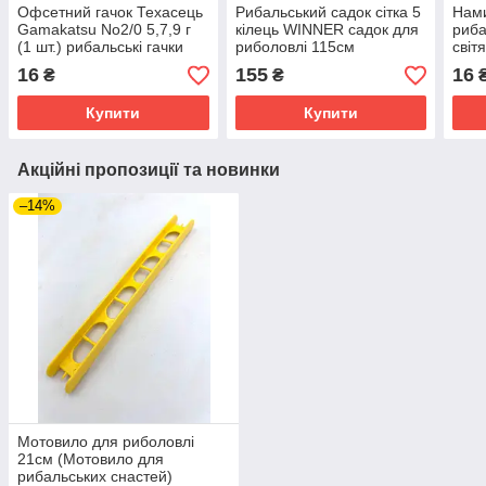
Офсетний гачок Техасець
Рибальський садок сітка 5
Нам
Gamakatsu No2/0 5,7,9 г
кілець WINNER садок для
риба
(1 шт.) рибальські гачки
риболовлі 115см
світ
для хижака
Нами
16
155
16
₴
₴
Купити
Купити
Акційні пропозиції та новинки
–14%
Мотовило для риболовлі
21см (Мотовило для
рибальських снастей)