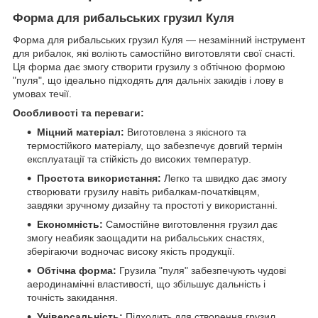
Форма для рибальських грузил Куля
Форма для рибальських грузил Куля — незамінний інструмент
для рибалок, які воліють самостійно виготовляти свої снасті.
Ця форма дає змогу створити грузилу з обтічною формою
"пуля", що ідеально підходять для дальніх закидів і лову в
умовах течії.
Особливості та переваги:
Міцний матеріал:
Виготовлена з якісного та
термостійкого матеріалу, що забезпечує довгий термін
експлуатації та стійкість до високих температур.
Простота використання:
Легко та швидко дає змогу
створювати грузилу навіть рибалкам-початківцям,
завдяки зручному дизайну та простоті у використанні.
Економність:
Самостійне виготовлення грузил дає
змогу неабияк заощадити на рибальських снастях,
зберігаючи водночас високу якість продукції.
Обтічна форма:
Грузила "пуля" забезпечують чудові
аеродинамічні властивості, що збільшує дальність і
точність закидання.
Універсальність:
Підходить для створення грузил