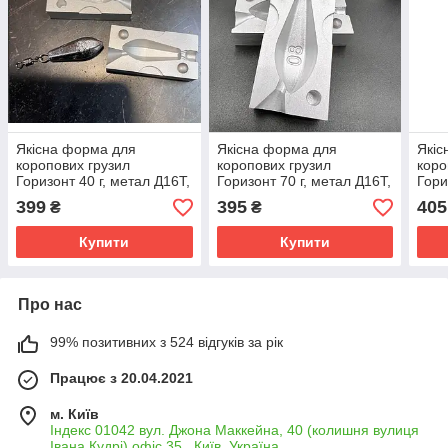
Якісна форма для
Якісна форма для
Якіс
коропових грузил
коропових грузил
коро
Горизонт 40 г, метал Д16Т,
Горизонт 70 г, метал Д16Т,
Гори
Форми для лиття
Форми для лиття
Форм
399
395
405
₴
₴
рибальських грузил
рибальських грузил
риба
Купити
Купити
Про нас
99% позитивних з 524 відгуків за рік
Працює з 20.04.2021
м. Київ
Індекс 01042 вул. Джона Маккейна, 40 (колишня вулиця
Івана Кудрі) офіс 35., Київ, Україна