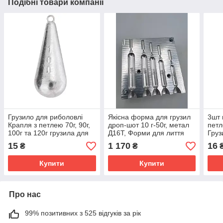
Подібні товари компанії
Грузило для риболовлі
Якісна форма для грузил
3шт 
Крапля з петлею 70г, 90г,
дроп-шот 10 г-50г, метал
петл
100г та 120г грузила для
Д16Т, Форми для лиття
Груз
риболовлі від GruzA
Drop-shot
(Dro
15
1 170
16
₴
₴
Купити
Купити
Про нас
99% позитивних з 525 відгуків за рік