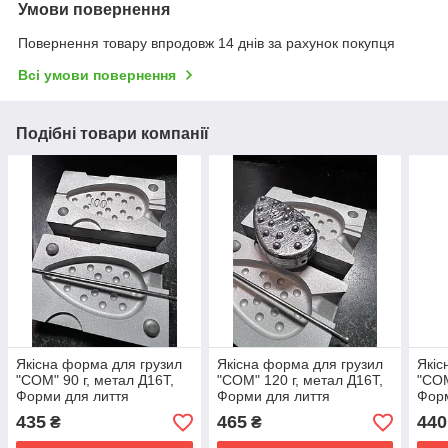
Умови повернення
Повернення товару впродовж 14 днів за рахунок покупця
Всі умови повернення
Подібні товари компанії
Якісна форма для грузил
Якісна форма для грузил
Якіс
"СОМ" 90 г, метал Д16Т,
"СОМ" 120 г, метал Д16Т,
"СОМ
Форми для лиття
Форми для лиття
Форм
рибальських грузил
рибальських грузил
риба
435
465
440
₴
₴