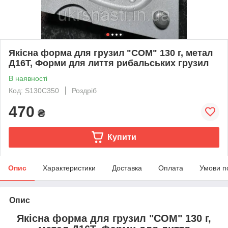
Якісна форма для грузил "СОМ" 130 г, метал
Д16Т, Форми для лиття рибальських грузил
В наявності
Код: S130С350
Роздріб
470
₴
Купити
Опис
Характеристики
Доставка
Оплата
Умови п
Опис
Якісна форма для грузил "СОМ" 130 г,