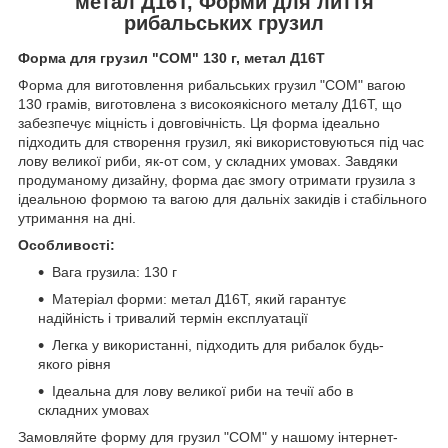
метал Д16Т, Форми для лиття
рибальських грузил
Форма для грузил "СОМ" 130 г, метал Д16Т
Форма для виготовлення рибальських грузил "СОМ" вагою
130 грамів, виготовлена з високоякісного металу Д16Т, що
забезпечує міцність і довговічність. Ця форма ідеально
підходить для створення грузил, які використовуються під час
лову великої риби, як-от сом, у складних умовах. Завдяки
продуманому дизайну, форма дає змогу отримати грузила з
ідеальною формою та вагою для дальніх закидів і стабільного
утримання на дні.
Особливості:
Вага грузила: 130 г
Матеріал форми: метал Д16Т, який гарантує
надійність і тривалий термін експлуатації
Легка у використанні, підходить для рибалок будь-
якого рівня
Ідеальна для лову великої риби на течії або в
складних умовах
Замовляйте форму для грузил "СОМ" у нашому інтернет-