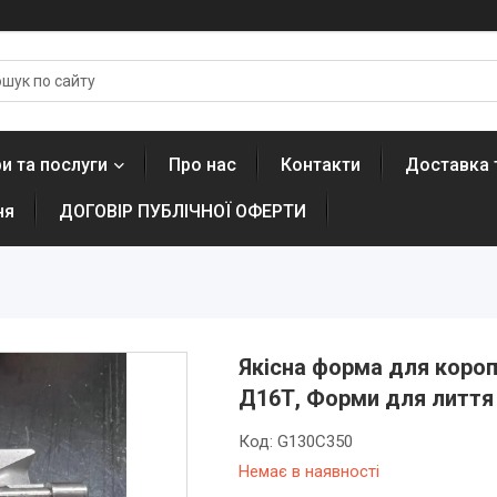
и та послуги
Про нас
Контакти
Доставка 
ня
ДОГОВІР ПУБЛІЧНОЇ ОФЕРТИ
Якісна форма для коропо
Д16Т, Форми для лиття 
Код:
G130С350
Немає в наявності