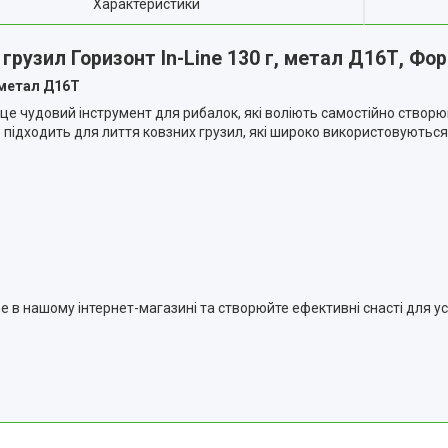
Характеристики
грузил Горизонт In-Line 130 г, метал Д16Т, Фо
 метал Д16Т
це чудовий інструмент для рибалок, які воліють самостійно створю
о підходить для лиття ковзних грузил, які широко використовуютьс
e в нашому інтернет-магазині та створюйте ефективні снасті для ус