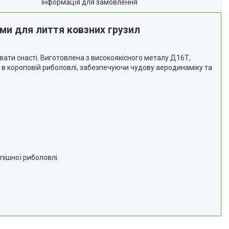
Інформація для замовлення
рми для лиття ковзних грузил
вати снасті. Виготовлена з високоякісного металу Д16Т,
я в короповій риболовлі, забезпечуючи чудову аеродинаміку та
пішної риболовлі.