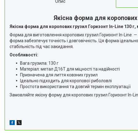
Опис
Якісна форма для коропових 
Якісна форма для коропових грузил Горизонт In-Line 130 г,
Форма для виготовлення коропових грузил Горизонт In-Line — 
форма забезпечує точність і довговічність. Ця форма ідеальн
стабільність під час закидання.
Особливості:
Вага грузила: 130 г
Матеріал: метал Д16Т для міцності та надійності
Призначена для лиття ковзних грузил
Ідеально підходить для коропової риболовлі
Простота використання та довгий термін експлуатації
Замовляйте якісну форму для коропових грузил Горизонт In-Lin