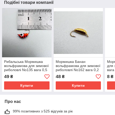
Подібні товари компанії
Рибальська Мормишка
Мормишка Банан
Мор
вольфрамова для зимової
вольфрамова для зимової
для 
риболовлі No135 вага 0,5
риболовлі No162 вага 0,2
вага
г, Мормишка зимова
г, Мормишка рибальська
49
48
8
₴
₴
₴
Купити
Купити
Про нас
99% позитивних з 525 відгуків за рік