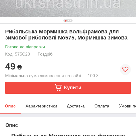
Рибальська Мормишка вольфрамова для
зимової риболовлі No575, Мормишка зимова
Готово до відправки
Код: 575C20
Роздріб
49
₴
Мінімальна сума замовлення на сайті — 100 ₴
Купити
Опис
Характеристики
Доставка
Оплата
Умови п
Опис
Рибальська Мормишка вольфрамова