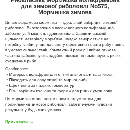
для зимової риболовлі No575,
Мормишка зимова
Ця вольфрамова морм'яка — ідеальний вибір для зимової
риболовлі. Виготовлена з високоякісного вольфраму, що
забезпечує її міцність і довговічність. Завдяки високій
щільності матеріалу морм'яка швидко занурюється на
потрібну глибину, що дає змогу ефективно ловити рибу навіть
в умовах сильної течії. Компактний розмір і якісна гачкова
частина забезпечують надійне підсікання і зменшують ризик
сходження риби.
Особливості:
• Матеріал: вольфрам для оптимальної ваги та стійкості
• Підходить для лову хижої та мирної риби
• Ефективна за низьких температур
• Різні варіанти кольору та форми для різних умов лову
Ця мормилка стане незамінним інструментом для
прихильників зимової риболовлі, забезпечуючи чудовий
результат у будь-яких умовах.
Приховати