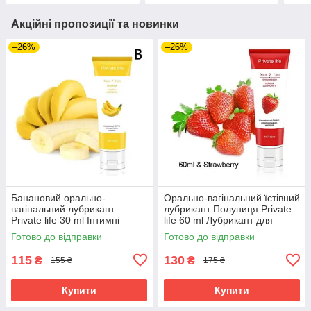
Акційні пропозиції та новинки
–26%
–26%
Банановий орально-
Орально-вагінальний їстівний
вагінальний лубрикант
лубрикант Полуниця Private
Private life 30 ml Інтимні
life 60 ml Лубрикант для
мастила зі смаком банана
орального сексу
Готово до відправки
Готово до відправки
115
130
₴
₴
155 ₴
175 ₴
Купити
Купити