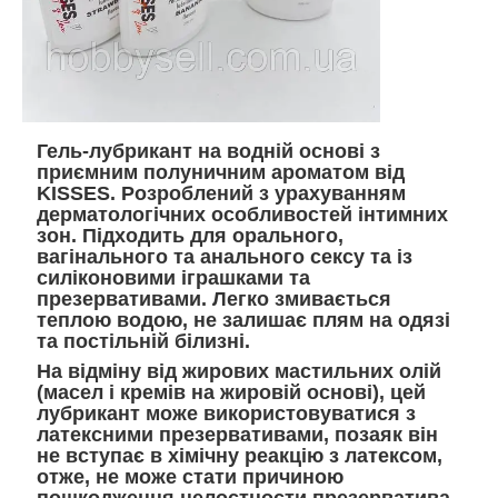
Гель-лубрикант на водній основі з
приємним полуничним ароматом від
KISSES. Розроблений з урахуванням
дерматологічних особливостей інтимних
зон. Підходить для орального,
вагінального та анального сексу та із
силіконовими іграшками та
презервативами. Легко змивається
теплою водою, не залишає плям на одязі
та постільній білизні.
На відміну від жирових мастильних олій
(масел і кремів на жировій основі), цей
лубрикант може використовуватися з
латексними презервативами, позаяк він
не вступає в хімічну реакцію з латексом,
отже, не може стати причиною
пошкодження целостности презерватива.