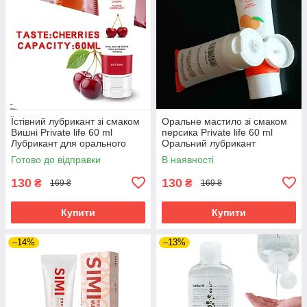
Їстівний лубрикант зі смаком
Оральне мастило зі смаком
Вишні Private life 60 ml
персика Private life 60 ml
Лубрикант для орального
Оральний лубрикант
сексу
(Інтимне мастило для
Готово до відправки
В наявності
орального сексу)
130
130
₴
₴
169 ₴
169 ₴
Купити
Купити
–14%
–13%