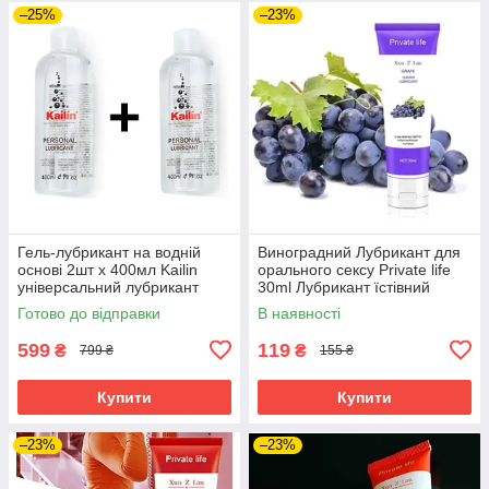
–25%
–23%
Гель-лубрикант на водній
Виноградний Лубрикант для
основі 2шт х 400мл Kailin
орального сексу Private life
універсальний лубрикант
30ml Лубрикант їстівний
Каiлiн
Готово до відправки
В наявності
599
119
₴
₴
799 ₴
155 ₴
Купити
Купити
–23%
–23%