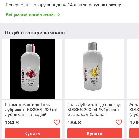
Повернення товару впродовж 14 днів за рахунок покупця
Всі умови повернення
Подібні товари компанії
Інтимне мастило Гель-
Гель-лубрикант для сексу
Анал
лубрикант KISSES 200 ml
KISSES 200 ml Лубрикант
KISS
Лубрикант на водній
із запахом банана
(Луб
основі із запахом вишні
для 
184
184
179
₴
₴
Купити
Купити