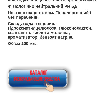
Фізіологічно нейтральний РН 5,5
Не є контрацептивом. Гіпоалергенний і
без парабенів.
Склад: вода, гліцерин,
гідроксиетилцелюлоза, глюконолактон,
ксантангів, кислота молочна,
ароматизатор, бензоат натрію.
Об'єм 200 мл.