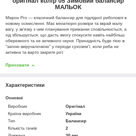
оригінал колір 05 Зимовий балансир
МАЛЬОК
Мікрон Pro — класичний балансир для підлідної риболовлі в
новому осмисленні. Має мініатюрні розміри та вкрай малу
вагу, у зв'язку з чим планування приманки сповільнюється, а
хід збільшується, що дасть змогу спокусити навіть найбільш
обережного та не активного окуня. Принадність буде тією ж
"запою-виручалочкою" у періоди сухозем'ї, коли риба не
активна та варто закрити рот.
Приховати
Характеристики
Основні
Виробник
Оригінал
Країна виробник
Україна
Тип
Балансир
Кількість гачків
2
Довжина
30 мм