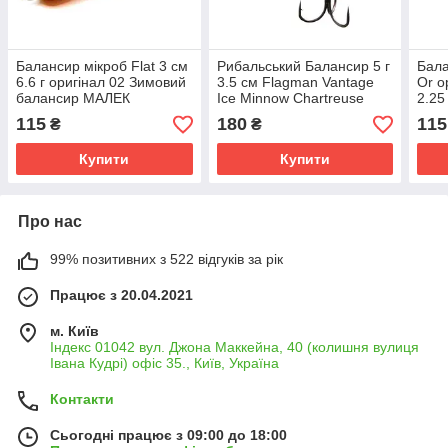
Балансир мікроб Flat 3 см
Рибальський Балансир 5 г
Бала
6.6 г оригінал 02 Зимовий
3.5 см Flagman Vantage
Or о
балансир МАЛЕК
Ice Minnow Chartreuse
2.25
Perch Балансир на окуня
на о
115
180
115
₴
₴
взимку
Купити
Купити
Про нас
99% позитивних з 522 відгуків за рік
Працює з 20.04.2021
м. Київ
Індекс 01042 вул. Джона Маккейна, 40 (колишня вулиця
Івана Кудрі) офіс 35., Київ, Україна
Контакти
Сьогодні працює з 09:00 до 18:00