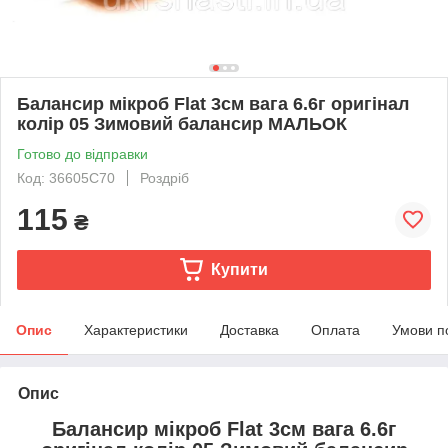
Балансир мікроб Flat 3см вага 6.6г оригінал
колір 05 Зимовий балансир МАЛЬОК
Готово до відправки
Код: 36605C70
Роздріб
115
₴
Купити
Опис
Характеристики
Доставка
Оплата
Умови п
Опис
Балансир мікроб Flat 3см вага 6.6г