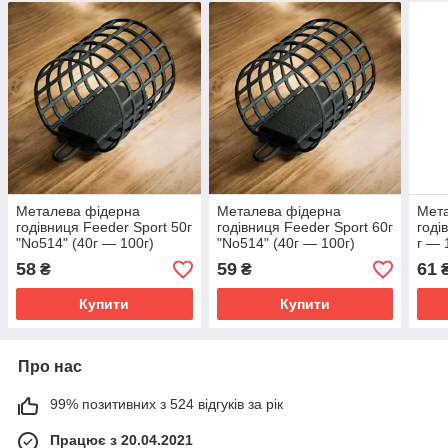
Металева фідерна
Металева фідерна
Мет
годівниця Feeder Sport 50г
годівниця Feeder Sport 60г
годі
"No514" (40г — 100г)
"No514" (40г — 100г)
г — 
Риболовна годівниця для
Риболовна годівниця для
годі
58
59
61
₴
₴
фідера
сильної течії
для 
Купити
Купити
Про нас
99% позитивних з 524 відгуків за рік
Працює з 20.04.2021