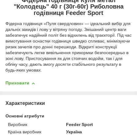
"Колодець" 40 г (30г-60г) Риболовна
годівниця Feeder Sport
Фідерна годівниця «Пуля свердловин» — ідеальний вибір для
дальніх закидів і лову у вітряну погоду. Змішаний центр ваги
забезпечує надійний політ без відхилень від траєкторії. Під час
вимотування оснастки годівниця швидко спливає, мінімізуючи
ризик зачепів про донні перешкоди. Відкриті конструкції
забезпечують легке вивільнення прикормки безпосередньо в
зоні лову. Пристосування як для стоячих водойм, так і для
обліку часу, дають змогу досягти стабільного результату в
будь-яких умовах.
Приховати
Характеристики
Основні атрибути
Виробник
Feeder Sport
Країна виробник
Україна