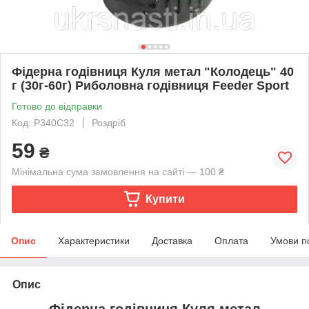
Фідерна годівниця Куля метал "Колодець" 40
г (30г-60г) Риболовна годівниця Feeder Sport
Готово до відправки
Код: P340С32
Роздріб
59
₴
Мінімальна сума замовлення на сайті — 100 ₴
Купити
Опис
Характеристики
Доставка
Оплата
Умови п
Опис
Фідерна годівниця Куля метал