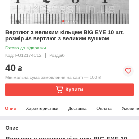
Вертлюг з великим кільцем BIG EYE 10 шт.
розмір 4s вертлюг з великим вушком
Готово до відправки
Код: FU12174С12
Роздріб
40
₴
Мінімальна сума замовлення на сайті — 100 ₴
Купити
Опис
Характеристики
Доставка
Оплата
Умови п
Опис
Вертлюг з великим кільцем BIG EYE 10