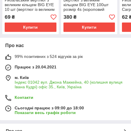
Рибальський вертлюг з
Вертлюг з великим
Риба
великим кільцем BIG EYE
кільцем BIG EYE 100шт
вели
10 шт (вертлюг із великим
розмір 4s (короповий
Carp
кільцем)
вертлюг з великим
верт
69
380
62
₴
₴
вушком)
Купити
Купити
Про нас
99% позитивних з 524 відгуків за рік
Працює з 20.04.2021
м. Київ
Індекс 01042 вул. Джона Маккейна, 40 (колишня вулиця
Івана Кудрі) офіс 35., Київ, Україна
Контакти
Сьогодні працює з 09:00 до 18:00
Показати весь графік роботи
Про нас