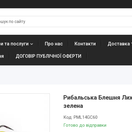
и та послуги
Про нас
Контакти
Доставка 
ня
ДОГОВІР ПУБЛІЧНОЇ ОФЕРТИ
Рибальська Блешня Лиж
зелена
Код:
PML14GС60
Готово до відправки