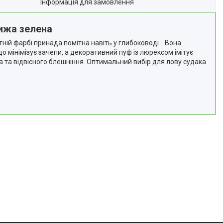
Інформація для замовлення
лижа зелена
ній фарбі принада помітна навіть у глибоководі . Вона
о мінімізує зачепи, а декоративний пуф із люрексом імітує
 та відвісного блешніння. Оптимальний вибір для лову судака