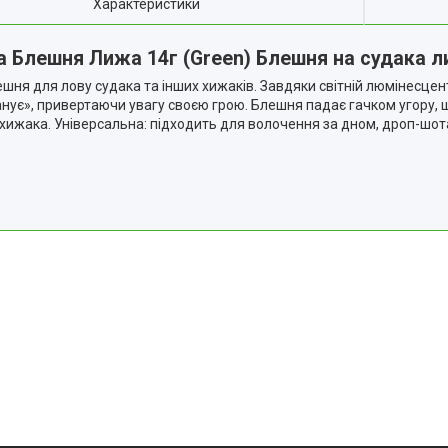
Характеристики
 Блешня Лижа 14г (Green) Блешня на судака 
ня для лову судака та інших хижаків. Завдяки світній люмінесцент
анує», привертаючи увагу своєю грою. Блешня падає гачком угору, щ
ижака. Універсальна: підходить для волочення за дном, дроп-шота