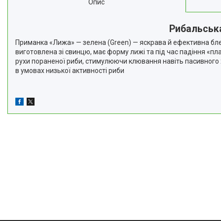
Опис
Рибальська
Приманка «Лижа» — зелена (Green) — яскрава й ефективна блеш
виготовлена зі свинцю, має форму лижі та під час падіння «пл
рухи пораненої риби, стимулюючи клювання навіть пасивного х
в умовах низької активності риби