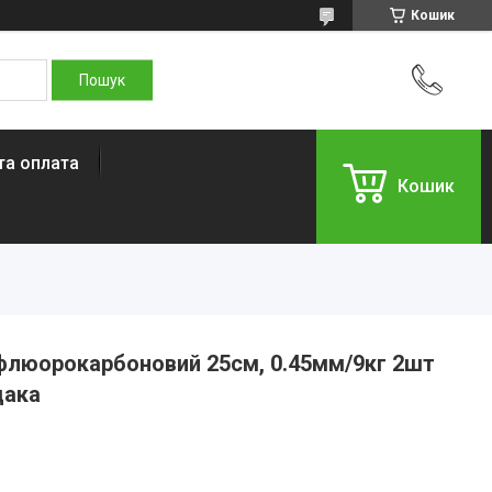
Кошик
та оплата
Кошик
флюорокарбоновий 25см, 0.45мм/9кг 2шт
дака