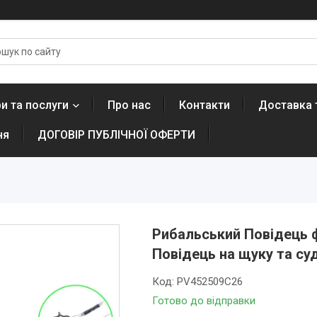
и та послуги
Про нас
Контакти
Доставка 
ня
ДОГОВІР ПУБЛІЧНОЇ ОФЕРТИ
Рибальський Повідець 
Повідець на щуку та су
Код:
PV452509C26
Готово до відправки