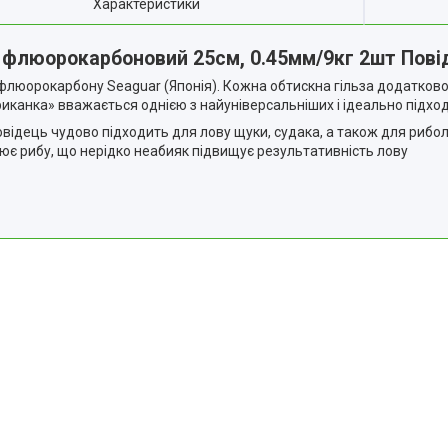
Характеристики
 флюорокарбоновий 25см, 0.45мм/9кг 2шт Повід
флюорокарбону Seaguar (Японія). Кожна обтискна гільза додатково
иканка» вважається однією з найуніверсальніших і ідеально підход
овідець чудово підходить для лову щуки, судака, а також для рибо
тоює рибу, що нерідко неабияк підвищує результативність лову