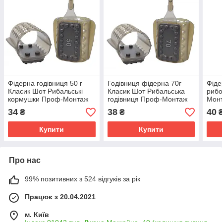
Фідерна годівниця 50 г
Годівниця фідерна 70г
Фіде
Класик Шот Рибальські
Класик Шот Рибальська
рибо
кормушки Проф-Монтаж
годівниця Проф-Монтаж
Мон
для фідерного лову
Рибо
34
38
40
₴
₴
фід
Купити
Купити
Про нас
99% позитивних з 524 відгуків за рік
Працює з 20.04.2021
м. Київ