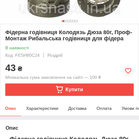
Фідерна годівниця Колодязь Дюза 80г, Проф-
Монтаж Рибальська годівниця для фідера
В наявності
Код: FESH80С24
Роздріб
43
₴
Мінімальна сума замовлення на сайті — 100 ₴
Купити
Опис
Характеристики
Доставка
Оплата
Умови п
Опис
Фідерна годівниця Колодязь Дюза 80г,