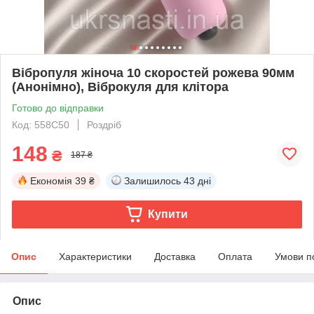
Вібропуля жіноча 10 скоростей рожева 90мм
(Анонімно), Віброкуля для клітора
Готово до відправки
Код: 558C50
Роздріб
148
₴
187 ₴
Економія
39 ₴
Залишилось
43 дні
Купити
Опис
Характеристики
Доставка
Оплата
Умови п
Опис