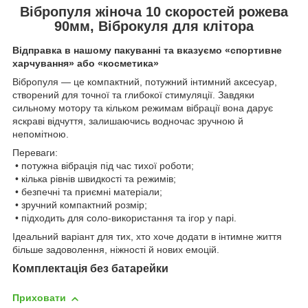
Вібропуля жіноча 10 скоростей рожева
90мм, Віброкуля для клітора
Відправка в нашому пакуванні та вказуємо «спортивне
харчування» або «косметика»
Вібропуля — це компактний, потужний інтимний аксесуар,
створений для точної та глибокої стимуляції. Завдяки
сильному мотору та кільком режимам вібрації вона дарує
яскраві відчуття, залишаючись водночас зручною й
непомітною.
Переваги:
• потужна вібрація під час тихої роботи;
• кілька рівнів швидкості та режимів;
• безпечні та приємні матеріали;
• зручний компактний розмір;
• підходить для соло-використання та ігор у парі.
Ідеальний варіант для тих, хто хоче додати в інтимне життя
більше задоволення, ніжності й нових емоцій.
Комплектація без батарейки
Приховати