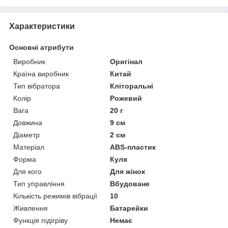
Характеристики
Основні атрибути
Виробник
Оригінал
Країна виробник
Китай
Тип вібратора
Кліторальні
Колір
Рожевий
Вага
20 г
Довжина
9 см
Діаметр
2 см
Матеріал
ABS-пластик
Форма
Куля
Для кого
Для жінок
Тип управління
Вбудоване
Кількість режимів вібрації
10
Живлення
Батарейки
Функція підігріву
Немає