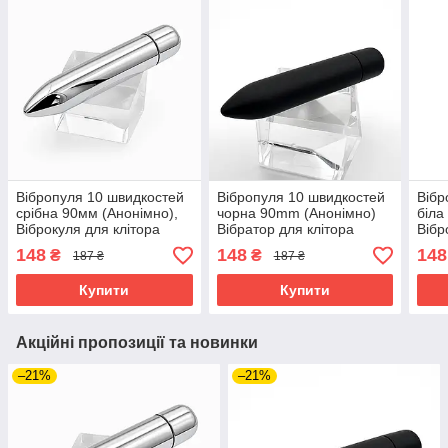
Вібропуля 10 швидкостей
Вібропуля 10 швидкостей
Вібр
срібна 90мм (Анонімно),
чорна 90mm (Анонімно)
біла
Віброкуля для клітора
Вібратор для клітора
Вібр
148
148
148
₴
₴
187 ₴
187 ₴
Купити
Купити
Акційні пропозиції та новинки
–21%
–21%