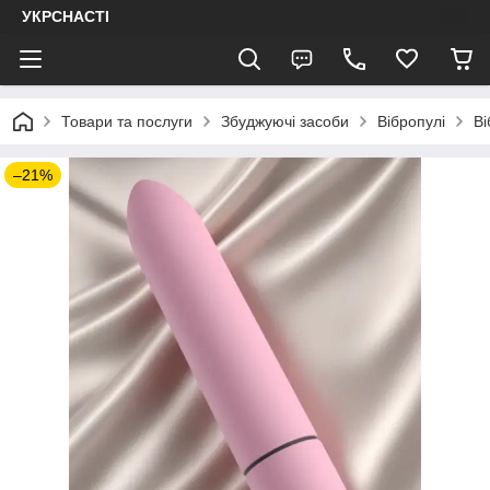
УКРСНАСТІ
Товари та послуги
Збуджуючі засоби
Вібропулі
Ві
–21%